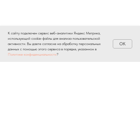
К сайту подключен сервис веб-аналитики Яндекс Метрика,
использующий cookie-файлы для анализа пользовательской
OK
активности. Вы даете согласие на обработку персональных
данных с помощью этого сервиса в порядке, указанном в
Политике конфиденциальности
?
Услуги
Консультация
косметолога
Коллагенотерапия
© 2022-2026 Клиника
Уходовые процедуры
Эстетической Косметологии -
Общество с ограниченной